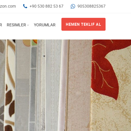
abzon.com
+90 530 882 53 67
905308825367
HEMEN TEKLIF AL
R
RESIMLER
YORUMLAR