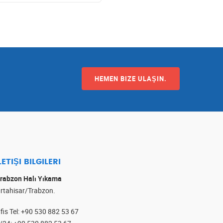
HEMEN BIZE ULAŞIN.
LETIŞI BILGILERI
rabzon Halı Yıkama
rtahisar/Trabzon.
fis Tel
:
+90 530 882 53 67