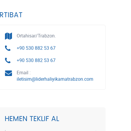
İRTIBAT
Ortahisar/Trabzon.
+90 530 882 53 67
+90 530 882 53 67
Email :
iletisim@liderhaliyikamatrabzon.com
HEMEN TEKLIF AL