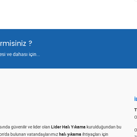
rmisiniz ?
i ve dahası için...
İ
T
O
ında güvenilir ve lider olan
Lider Halı Yıkama
kurulduğundan bu
O
bzon'da bulunan vatandaşlarımız
halı yıkama
ihtiyaçları için