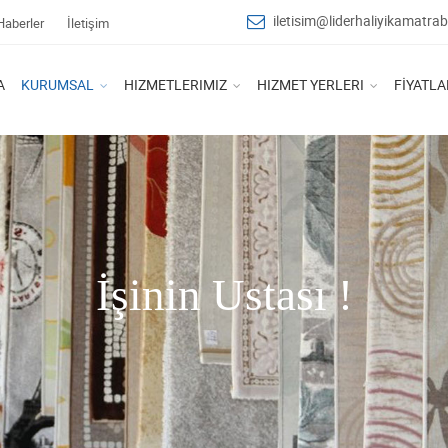
iletisim@liderhaliyikamatr
Haberler
İletişim
A
KURUMSAL
HIZMETLERIMIZ
HIZMET YERLERI
FİYATLA
İşinin Ustası !