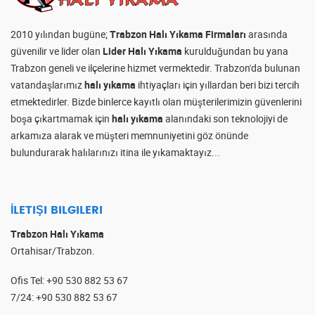
2010 yılından bugüne;
Trabzon Halı Yıkama Firmaları
arasında
güvenilir ve lider olan
Lider Halı Yıkama
kurulduğundan bu yana
Trabzon geneli ve ilçelerine hizmet vermektedir. Trabzon'da bulunan
vatandaşlarımız
halı yıkama
ihtiyaçları için yıllardan beri bizi tercih
etmektedirler. Bizde binlerce kayıtlı olan müşterilerimizin güvenlerini
boşa çıkartmamak için
halı yıkama
alanındaki son teknolojiyi de
arkamıza alarak ve müşteri memnuniyetini göz önünde
bulundurarak halılarınızı itina ile yıkamaktayız...
İLETIŞI BILGILERI
Trabzon Halı Yıkama
Ortahisar/Trabzon.
Ofis Tel
:
+90 530 882 53 67
7/24
:
+90 530 882 53 67