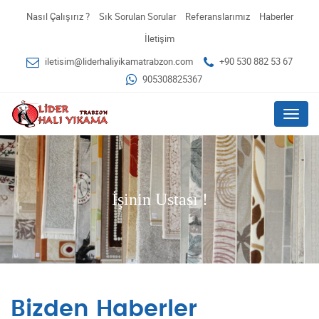
Nasıl Çalışırız ?
Sık Sorulan Sorular
Referanslarımız
Haberler
İletişim
iletisim@liderhaliyikamatrabzon.com
+90 530 882 53 67
905308825367
Menu
İşinin Ustası !
Bizden Haberler